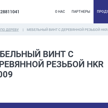
 28811041
О НАС
ПАРТНЕРЫ
ПРОД
ПО ДЕРЕВУ
МЕБЕЛЬНЫЙ ВИНТ С ДЕРЕВЯННОЙ РЕЗЬБОЙ HKR
ДЮБЕЛЯ,
КОВОЧНАЯ
ПРОМ
ДЮБЕЛЬГВОЗДЬ,
ФУРНИТУРА,
Б
БЕЛЬНЫЙ ВИНТ С
ЯКОРЯ, КРЕПЕЖИ
ЛЕНТЫ, ГВОЗДИ
РАС
РЕВЯННОЙ РЕЗЬБОЙ HKR
009