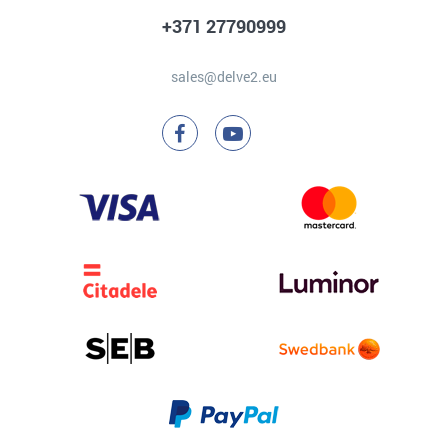
+371 27790999
sales@delve2.eu