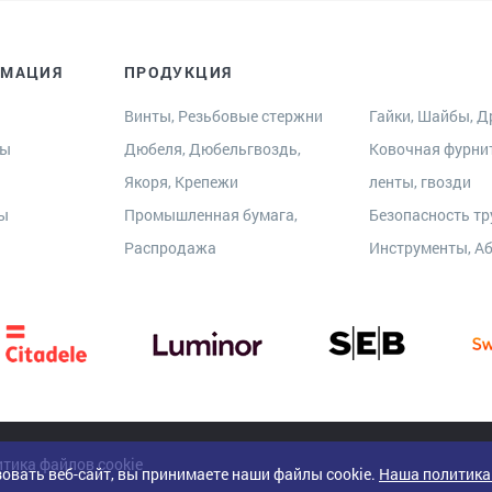
РМАЦИЯ
ПРОДУКЦИЯ
Винты, Резьбовые стержни
Гайки, Шайбы, Др
ры
Дюбеля, Дюбельгвоздь,
Ковочная фурни
Якоря, Крепежи
ленты, гвозди
ты
Промышленная бумага,
Безопасность тр
Распродажа
Инструменты, А
тика файлов cookie
овать веб-сайт, вы принимаете наши файлы cookie.
Наша политика