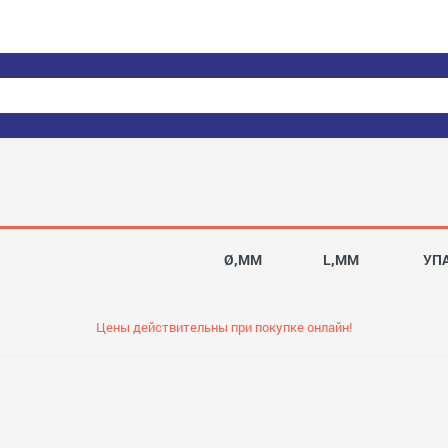
Ø,MM
L,MM
УП
Цены действительны при покупке онлайн!