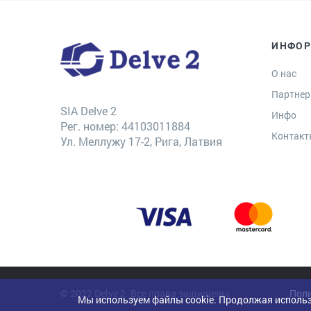
ИНФО
О нас
Партне
SIA Delve 2
Инфо
Рег. номер: 44103011884
Контак
Ул. Меллужу 17-2, Рига, Латвия
© 2022 Delve 2. Все права защищены.
Поли
Мы используем файлы cookie. Продолжая использ