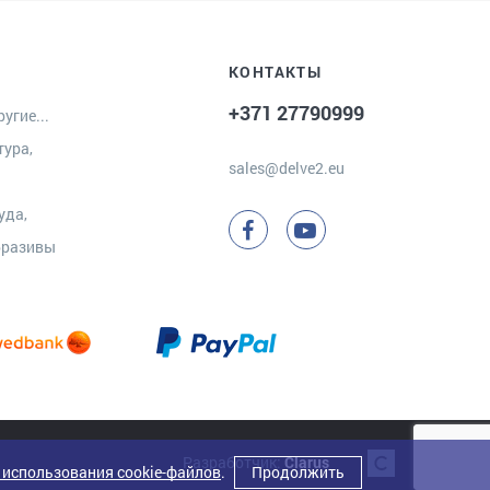
КОНТАКТЫ
+371 27790999
угие...
тура,
sales@delve2.eu
уда,
бразивы
Разработчик:
Clarus
 использования cookie-файлов
.
Продолжить