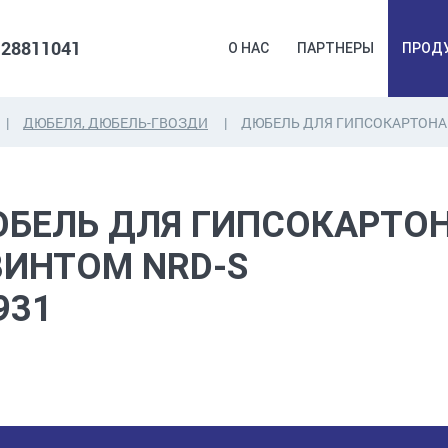
 28811041
О НАС
ПАРТНЕРЫ
ПРОД
ДЮБЕЛЯ, ДЮБЕЛЬ-ГВОЗДИ
ДЮБЕЛЬ ДЛЯ ГИПСОКАРТОНА 
ДЮБЕЛЯ,
КОВОЧНАЯ
ПРОМ
ДЮБЕЛЬГВОЗДЬ,
ФУРНИТУРА,
Б
БЕЛЬ ДЛЯ ГИПСОКАРТО
ЯКОРЯ, КРЕПЕЖИ
ЛЕНТЫ, ГВОЗДИ
РАС
ВИНТОМ NRD-S
931