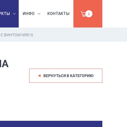
УКТЫ
ИНФО
КОНТАКТЫ
0
С ВИНТОМ NRD-S
БЕЗОПАСНОСТЬ
ЫШЛЕННАЯ
ТРУДА,
УМАГА,
ИНСТРУМЕНТЫ,
НА
ПРОДАЖА
АБРАЗИВЫ
ВЕРНУТЬСЯ В КАТЕГОРИЮ