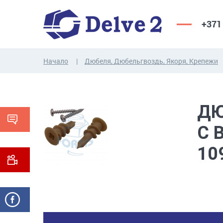
+371
Начало
Дюбеля, Дюбельгвоздь, Якоря, Крепежи
ВИНТЫ,
ГАЙКИ,
РЕЗЬБОВЫЕ
ШАЙБЫ,
ДЮ
СТЕРЖНИ
ДРУГИЕ...
С 
10