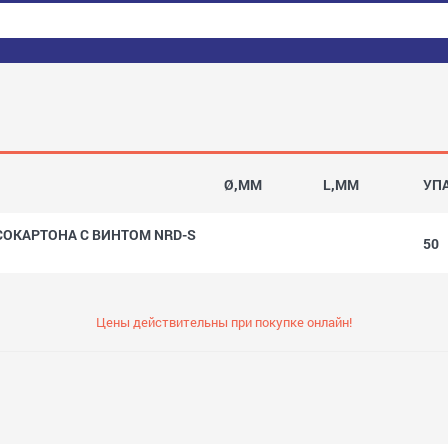
Ø,MM
L,MM
УП
СОКАРТОНА С ВИНТОМ NRD-S
50
Цены действительны при покупке онлайн!