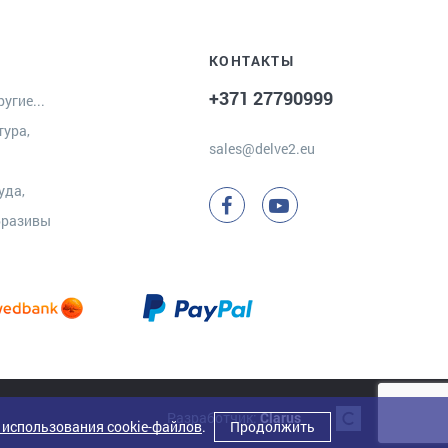
КОНТАКТЫ
+371 27790999
угие...
тура,
sales@delve2.eu
уда,
бразивы
Разработчик:
Clarus
 использования cookie-файлов
.
Продолжить