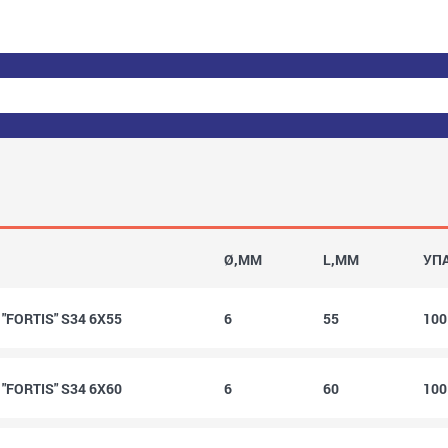
Ø,MM
L,MM
УП
FORTIS" S34 6X55
6
55
10
FORTIS" S34 6X60
6
60
10