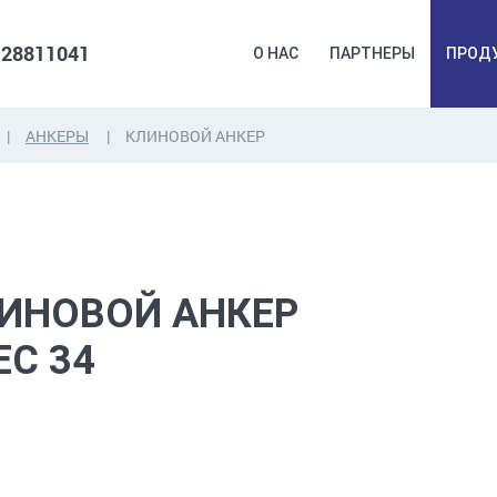
 28811041
О НАС
ПАРТНЕРЫ
ПРОД
АНКЕРЫ
КЛИНОВОЙ АНКЕР
ДЮБЕЛЯ,
КОВОЧНАЯ
ПРОМ
ДЮБЕЛЬГВОЗДЬ,
ФУРНИТУРА,
Б
ЯКОРЯ, КРЕПЕЖИ
ЛЕНТЫ, ГВОЗДИ
РАС
ИНОВОЙ АНКЕР
EC 34