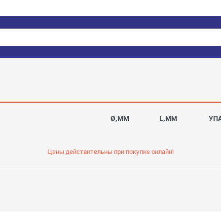
Ø,MM
L,MM
УП
Цены действительны при покупке онлайн!