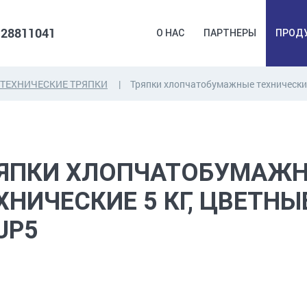
 28811041
О НАС
ПАРТНЕРЫ
ПРОД
ТЕХНИЧЕСКИЕ ТРЯПКИ
Тряпки хлопчатобумажные технические
ДЮБЕЛЯ,
КОВОЧНАЯ
ПРОМ
ДЮБЕЛЬГВОЗДЬ,
ФУРНИТУРА,
Б
ЯКОРЯ, КРЕПЕЖИ
ЛЕНТЫ, ГВОЗДИ
РАС
ЯПКИ ХЛОПЧАТОБУМАЖ
ХНИЧЕСКИЕ 5 КГ, ЦВЕТНЫ
UP5