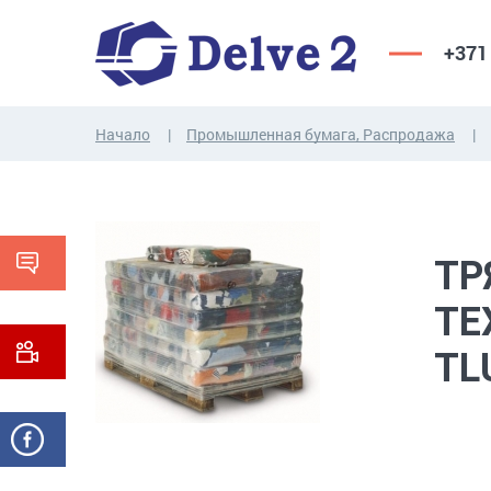
+371
Начало
Промышленная бумага, Распродажа
ВИНТЫ,
ГАЙКИ,
РЕЗЬБОВЫЕ
ШАЙБЫ,
СТЕРЖНИ
ДРУГИЕ...
ТР
ТЕ
TL