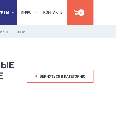
УКТЫ
ИНФО
КОНТАКТЫ
0
 5 кг, цветные
БЕЗОПАСНОСТЬ
ЫШЛЕННАЯ
ТРУДА,
УМАГА,
ИНСТРУМЕНТЫ,
ПРОДАЖА
АБРАЗИВЫ
НЫЕ
Е
ВЕРНУТЬСЯ В КАТЕГОРИЮ